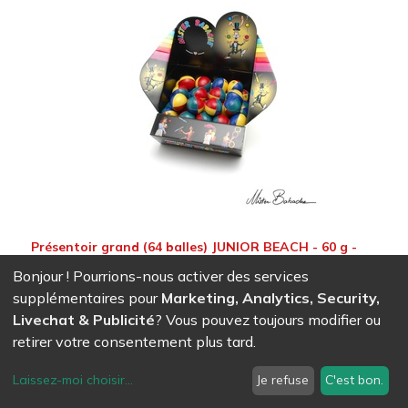
Présentoir grand (64 balles) JUNIOR BEACH - 60 g -
couleurs primaires 4/5/6/7
Bonjour ! Pourrions-nous activer des services
508,71
CHF
supplémentaires pour
Marketing, Analytics, Security,
Livechat & Publicité
? Vous pouvez toujours modifier ou
retirer votre consentement plus tard.
Laissez-moi choisir
...
Je refuse
C'est bon.