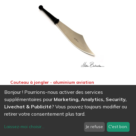
Couteau à jongler - aluminium aviation
40,74
CHF
Bonjour ! Pourrions-nous activer des services
supplémentaires pour
Marketing, Analytics, Security,
Livechat & Publicité
? Vous pouvez toujours modifier ou
retirer votre consentement plus tard.
Laissez-moi choisir
...
Je refuse
C'est bon.