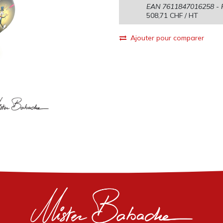
EAN
7611847016258
- 
508,71
CHF
/ HT
Ajouter pour comparer