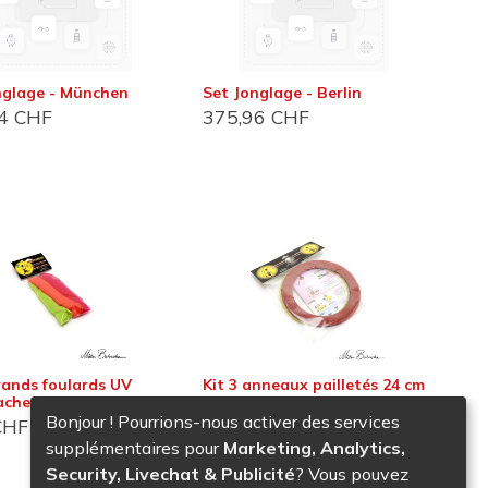
nglage - München
Set Jonglage - Berlin
4
CHF
375,96
CHF
es
rands foulards UV
Kit 3 anneaux pailletés 24 cm
chet - 3-5-9
dans sachet plastique - 4pr-
5pr-6pr
Bonjour ! Pourrions-nous activer des services
HF
10,76
CHF
supplémentaires pour
Marketing, Analytics,
Security, Livechat & Publicité
? Vous pouvez