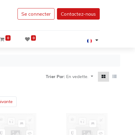
Se connecter
Contactez-nous
0
0
Trier Par:
En vedette.
ivante