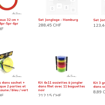
eaux 32 cm +
Set Jonglage - Hamburg
Set Jo
 4pr-5pr-6pr
288,45
CHF
123,4
HF
act info
Customer support
 et magasin
Foire aux questions (FAQ)
Conditions Général
du Bois-de-Bay 105
2 Satigny
D'utilisation (CGU)
De vente (CGV)
s dans sachet +
Kit 4x11 assiettes à jongler
Kit 3 g
 6:30 - 17:00
que 2 parties et
dans filet avec 11 baguettes
dans sa
Distribution
jaune / bleu / vert
noir
8,89
C
HF
212,15
CHF
22 757 32 07
Devenir revendeur
o@jonglerie.com
Revendeur