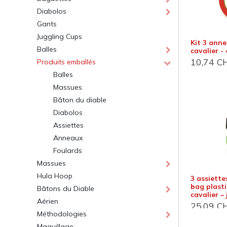
Diabolos
Gants
Juggling Cups
Kit 3 ann
Balles
cavalier -
10,74
C
Produits emballés
Balles
Massues
Bâton du diable
Jonglerie Diffusion SA.
Cont
Diabolos
Assiettes
Courrier et administration
Dépôt
Anneaux
Case Postale 2
Route 
Foulards
CH 1232 Confignon
CH 124
Massues
Suisse​
Suisse
Hula Hoop
3 assiette
Newsletter
Lu-Ve :
bag plasti
Bâtons du Diable
cavalier – 
Aérien
25,09
C
S'inscrire
+41 
Méthodologies
inf
Maquillage