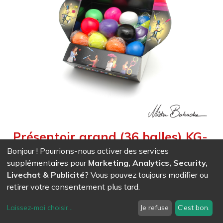
Présentoir grand (36 balles) KG-
130 g - couleurs unies et
Bonjour ! Pourrions-nous activer des services
supplémentaires pour
Marketing, Analytics, Security,
bicolores mélangées
Livechat & Publicité
? Vous pouvez toujours modifier ou
Weight :
4,700
kg
retirer votre consentement plus tard.
Belle impression colorée
Très pratique à l’expédition
Laissez-moi choisir
...
Je refuse
C'est bon.
Excellente promotion en point de vente