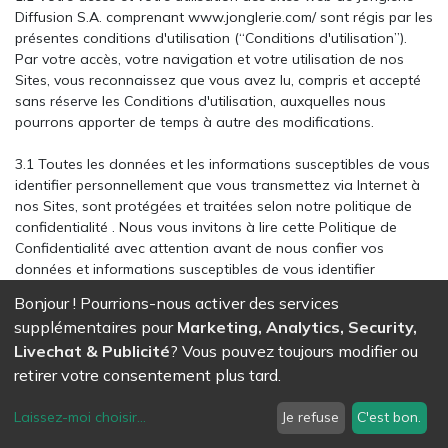
Diffusion S.A. comprenant
www.jonglerie.com/
sont régis par les
présentes conditions d'utilisation (“Conditions d'utilisation”).
Par votre accès, votre navigation et votre utilisation de nos
Sites, vous reconnaissez que vous avez lu, compris et accepté
sans réserve les Conditions d'utilisation, auxquelles nous
pourrons apporter de temps à autre des modifications.
3.1 Toutes les données et les informations susceptibles de vous
identifier personnellement que vous transmettez via Internet à
nos Sites, sont protégées et traitées selon notre politique de
confidentialité . Nous vous invitons à lire cette Politique de
Confidentialité avec attention avant de nous confier vos
données et informations susceptibles de vous identifier
personnellement.
Bonjour ! Pourrions-nous activer des services
supplémentaires pour
Marketing, Analytics, Security,
3.2 Toute autre information ou matériel que vous communiquez
Livechat & Publicité
? Vous pouvez toujours modifier ou
via Internet à Jonglerie Diffusion S.A., par courrier électronique
ou tout autre moyen, y compris des dates, questions,
retirer votre consentement plus tard.
commentaires, suggestions, idées, graphiques etc., ne seront
pas traitées comme étant confidentielles ou propriétaires. Tout
Laissez-moi choisir
...
Je refuse
C'est bon.
ce que vous transmettez ou chargez deviendra la propriété de