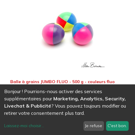
Balle à grains JUMBO FLUO - 500 g - couleurs fluo
mélangées
Bonjour ! Pourrions-nous activer des services
15,53
CHF
supplémentaires pour
Marketing, Analytics, Security,
Livechat & Publicité
? Vous pouvez toujours modifier ou
retirer votre consentement plus tard.
Laissez-moi choisir
...
Je refuse
C'est bon.