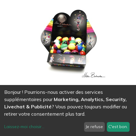
Bonjour ! Pourrions-nous activer des services
Set de 100 balles à grains JUNIOR FLUO 4c - 60g
supplémentaires pour
Marketing, Analytics, Security,
819,05
CHF
Livechat & Publicité
? Vous pouvez toujours modifier ou
retirer votre consentement plus tard.
Laissez-moi choisir
...
Je refuse
C'est bon.