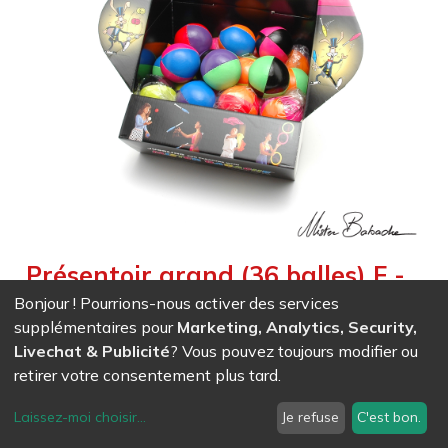
Présentoir grand (36 balles) F -
110 g - bicolore mélangées
Bonjour ! Pourrions-nous activer des services
supplémentaires pour
Marketing, Analytics, Security,
Weight :
4,000
kg
Livechat & Publicité
? Vous pouvez toujours modifier ou
retirer votre consentement plus tard.
EAN
7611847016128
- Ref (
1612
)
300,38
CHF
/ HT
Laissez-moi choisir
...
Je refuse
C'est bon.