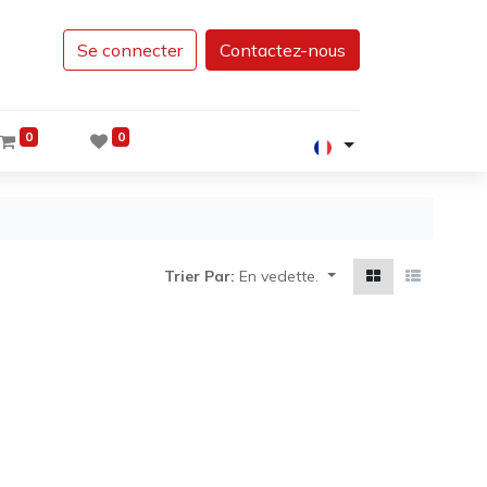
Se connecter
Contactez-nous
0
0
Trier Par:
En vedette.