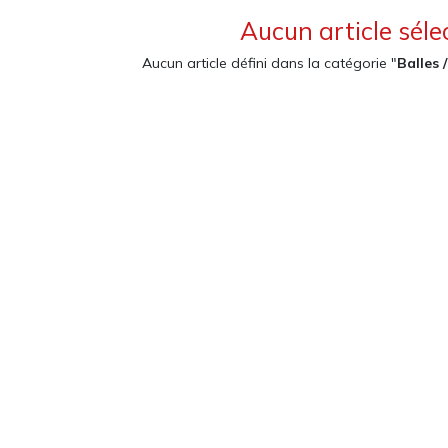
Aucun article séle
Aucun article défini dans la catégorie "
Balles 
act info
Customer support
 et magasin
Foire aux questions (FAQ)
Conditions Général
du Bois-de-Bay 105
2 Satigny
D'utilisation (CGU)
De vente (CGV)
 6:30 - 17:00
Distribution
22 757 32 07
Devenir revendeur
o@jonglerie.com
Revendeur