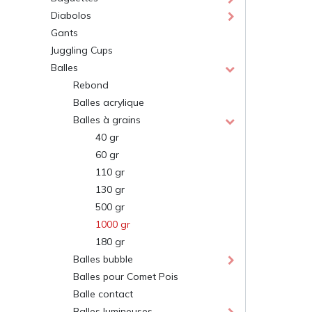
Diabolos
Gants
Juggling Cups
Balles
Rebond
Balles acrylique
Balles à grains
40 gr
Jonglerie Diffusion SA.
Cont
60 gr
110 gr
Courrier et administration
Dépôt
130 gr
Case Postale 2
Route 
500 gr
CH 1232 Confignon
CH 124
1000 gr
Suisse​
Suisse
180 gr
Newsletter
Lu-Ve :
Balles bubble
Balles pour Comet Pois
S'inscrire
+41 
Balle contact
inf
Balles lumineuses