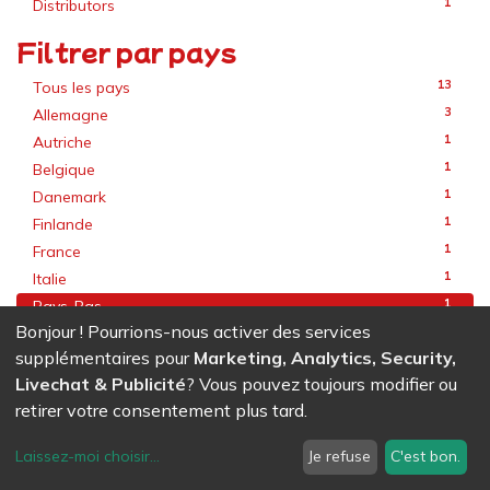
1
Distributors
Filtrer par pays
13
Tous les pays
3
Allemagne
1
Autriche
1
Belgique
1
Danemark
1
Finlande
1
France
1
Italie
1
Pays-Bas
Bonjour ! Pourrions-nous activer des services
1
Royaume-Uni
supplémentaires pour
Marketing, Analytics, Security,
2
Suisse
Livechat & Publicité
? Vous pouvez toujours modifier ou
retirer votre consentement plus tard.
Laissez-moi choisir
...
Je refuse
C'est bon.