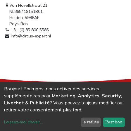
Van Hövellstraat 21
NL868419151B01
Helden, 5988AE
Pays-Bas
+31 (0) 85 800 5585
info@circus-expert.nl
Bonjour ! Pourrions-nous activer des services
supplémentaires pour
Marketing, Analytics, Security,
Livechat & Publicité
? Vous pouvez toujours modifier ou
retirer votre consentement plus tard.
Everybody's
juggling
Laissez-moi choisir
...
Je refuse
C'est bon.