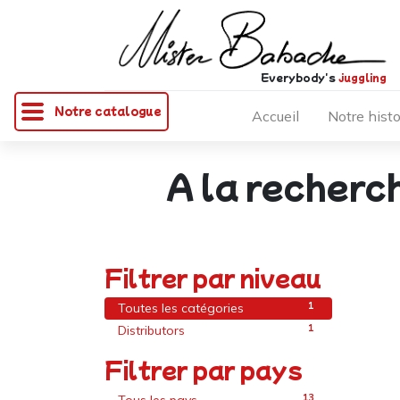
Everybody's
juggling
Notre catalogue
Accueil
Notre histo
A la recherc
Filtrer par niveau
1
Toutes les catégories
1
Distributors
Filtrer par pays
13
Tous les pays