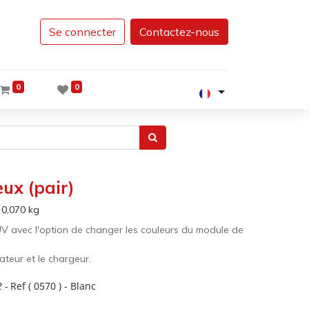
Se connecter
Contactez-nous
0
0
ux (pair)
:
0,070
kg
UV avec l'option de changer les couleurs du module de
tateur et le chargeur.
2
-
Ref (
0570
)
- Blanc