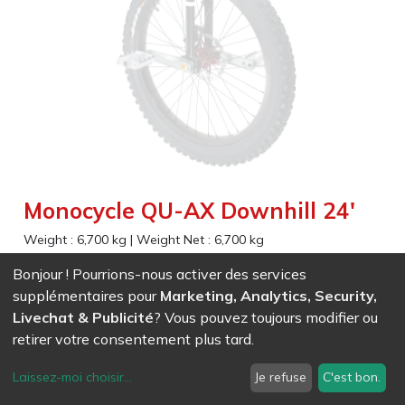
Monocycle QU-AX Downhill 24'
Weight :
6,700
kg
|
Weight Net :
6,700
kg
A beststeller , strong and comfotable , for adults, beginners
Bonjour ! Pourrions-nous activer des services
or experienced . Excellent to practice for Downhill. This
supplémentaires pour
Marketing, Analytics, Security,
unicycle comes with a disc brake and a handle under the
Livechat & Publicité
? Vous pouvez toujours modifier ou
sattle.
retirer votre consentement plus tard.
Wheel size (Inches) 24 minimum
Laissez-moi choisir
...
Je refuse
C'est bon.
Minimum inseam size 68 cm