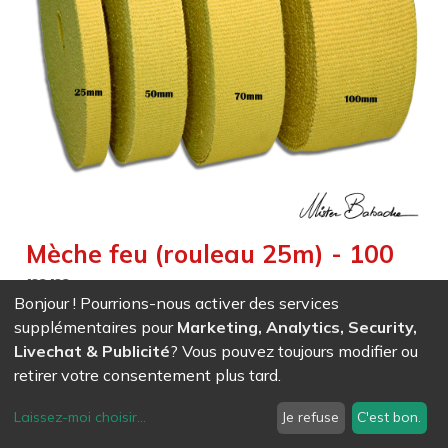
Mèche feu (rouleau 25m) - 100
mm
Bonjour ! Pourrions-nous activer des services
Weight :
3,000
kg
|
Weight Net :
3,000
kg
|
Size :
10,000
cm
supplémentaires pour
Marketing, Analytics, Security,
Exclusif : mèche Kevlar® tricotée pour un meilleur maintien et
Livechat & Publicité
? Vous pouvez toujours modifier ou
longue durée d’utilisation
retirer votre consentement plus tard.
Laissez-moi choisir
...
Je refuse
C'est bon.
EAN - Ref (
)
531,71
CHF
/ HT