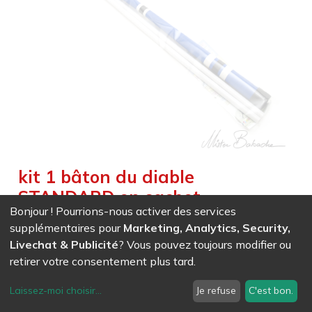
kit 1 bâton du diable
STANDARD en sachet
Bonjour ! Pourrions-nous activer des services
Weight :
0,360
kg
|
Weight Net :
0,360
kg
supplémentaires pour
Marketing, Analytics, Security,
EAN
7611847017293
-
Ref (
1729
)
- Rouge
Livechat & Publicité
? Vous pouvez toujours modifier ou
30,34
CHF
/ HT
retirer votre consentement plus tard.
EAN
7611847017309
-
Ref (
1730
)
- Bleu
Laissez-moi choisir
...
Je refuse
C'est bon.
30,34
CHF
/ HT