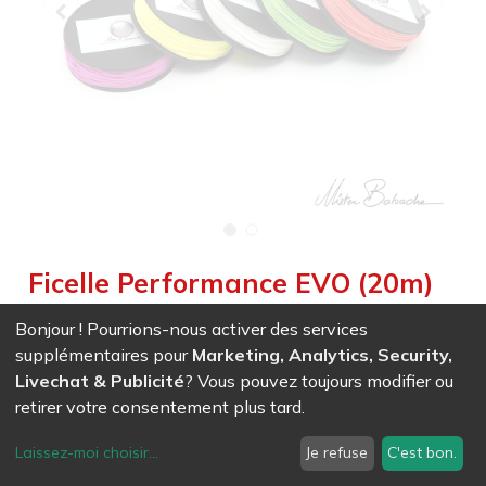
Ficelle Performance EVO (20m)
Weight :
0,045
kg
|
Weight Net :
0,045
kg
|
Diameter :
0,150
Bonjour ! Pourrions-nous activer des services
cm
|
Size :
2 000,000
cm
supplémentaires pour
Marketing, Analytics, Security,
Nouvelle ficelle performance EVO 2022, fluidité et souplesse
Livechat & Publicité
? Vous pouvez toujours modifier ou
d'utilisation dans votre jonglage, plusieurs couleurs à choix.
retirer votre consentement plus tard.
Couleur réactive aux UV pour un show époustouflant avec
des ultraviolets (lumière noire)
Laissez-moi choisir
...
Je refuse
C'est bon.
EAN
7611847036799
-
Ref (
3679
)
- Blanc