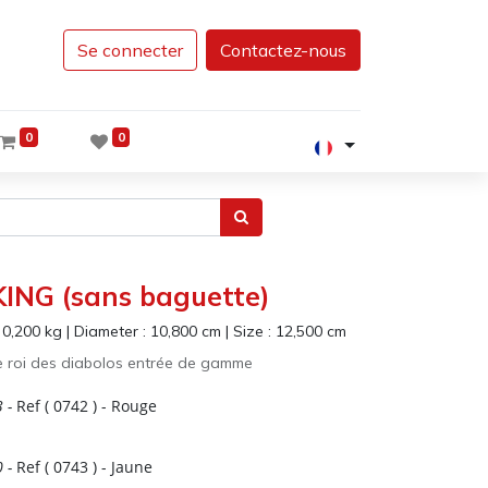
Se connecter
Contactez-nous
0
0
ING (sans baguette)
:
0,200
kg
|
Diameter :
10,800
cm
|
Size :
12,500
cm
 le roi des diabolos entrée de gamme
3
-
Ref (
0742
)
- Rouge
0
-
Ref (
0743
)
- Jaune