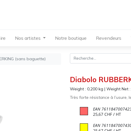
ire
Nos artistes
Notre boutique
Revendeurs
RKING (sans baguette)
Diabolo RUBBERK
Weight :
0,200
kg
|
Weight Net 
Très forte résistance à l’usure,
EAN
761184700742
25,67
CHF
/ HT
EAN
761184700743
25,67
CHF
/ HT