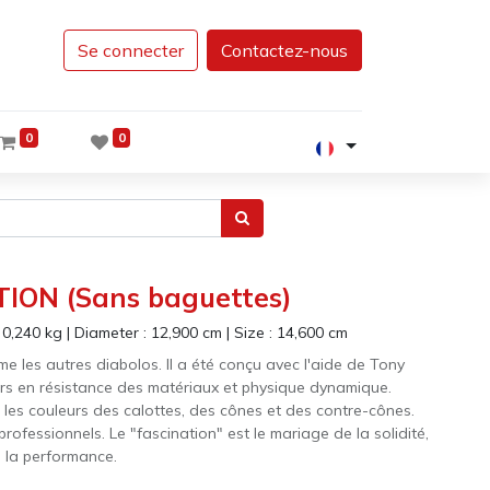
Se connecter
Contactez-nous
0
0
TION (Sans baguettes)
:
0,240
kg
|
Diameter :
12,900
cm
|
Size :
14,600
cm
me les autres diabolos. Il a été conçu avec l'aide de Tony
urs en résistance des matériaux et physique dynamique.
 les couleurs des calottes, des cônes et des contre-cônes.
professionnels. Le "fascination" est le mariage de la solidité,
e la performance.