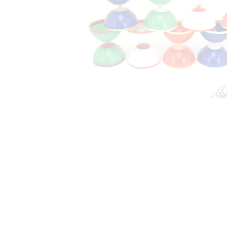
Jonglerie Diffusion SA.
Cont
Courrier et administration
Dépôt
Case Postale 2
Route 
CH 1232 Confignon
CH 124
Suisse​
Suisse
Newsletter
Lu-Ve :
S'inscrire
+41 
inf