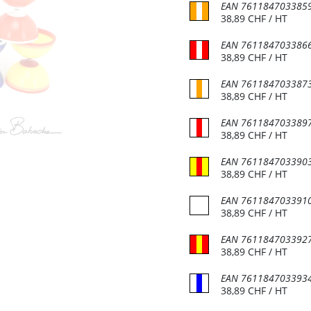
EAN
761184703385
38,89
CHF
/ HT
EAN
761184703386
38,89
CHF
/ HT
EAN
761184703387
38,89
CHF
/ HT
EAN
761184703389
38,89
CHF
/ HT
act info
Customer support
EAN
761184703390
 et magasin
Foire aux questions (FAQ)
38,89
CHF
/ HT
Conditions Général
du Bois-de-Bay 105
EAN
761184703391
38,89
CHF
/ HT
2 Satigny
D'utilisation (CGU)
De vente (CGV)
EAN
761184703392
38,89
CHF
/ HT
 6:30 - 17:00
Distribution
EAN
761184703393
22 757 32 07
Devenir revendeur
38,89
CHF
/ HT
o@jonglerie.com
Revendeur