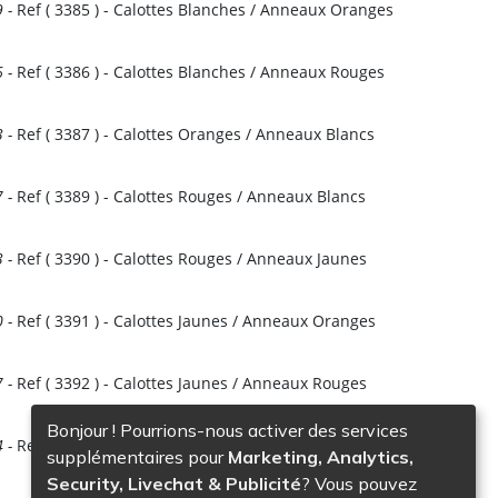
9
-
Ref (
3385
)
- Calottes Blanches / Anneaux Oranges
6
-
Ref (
3386
)
- Calottes Blanches / Anneaux Rouges
3
-
Ref (
3387
)
- Calottes Oranges / Anneaux Blancs
7
-
Ref (
3389
)
- Calottes Rouges / Anneaux Blancs
3
-
Ref (
3390
)
- Calottes Rouges / Anneaux Jaunes
es
0
-
Ref (
3391
)
- Calottes Jaunes / Anneaux Oranges
7
-
Ref (
3392
)
- Calottes Jaunes / Anneaux Rouges
Bonjour ! Pourrions-nous activer des services
4
-
Ref (
3393
)
- Calottes Bleues / Anneaux Blancs
supplémentaires pour
Marketing, Analytics,
Security, Livechat & Publicité
? Vous pouvez