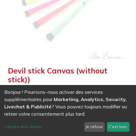
Devil stick Canvas (without
stick))
Weight :
0,230
kg
|
Weight Net :
0,230
kg
|
Size :
67,500
cm
Bonjour ! Pourrions-nous activer des services
Classic conical devilstick, special “Air Shock” tops, very high
supplémentaires pour
Marketing, Analytics, Security,
resistance.
Livechat & Publicité
? Vous pouvez toujours modifier ou
retirer votre consentement plus tard.
EAN
7611847005924
-
Ref (
0592
)
- Orange
25,90
CHF
/ HT
Laissez-moi choisir
...
Je refuse
C'est bon.
EAN
7611847005931
-
Ref (
0593
)
- Jaune