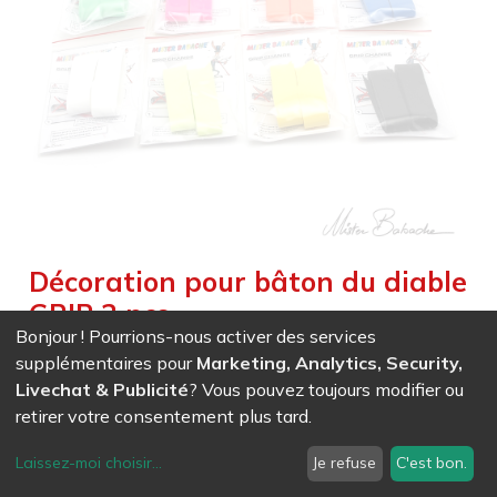
Décoration pour bâton du diable
GRIP 2 pcs
Bonjour ! Pourrions-nous activer des services
Weight :
0,000
kg
|
Size :
135,000
cm
supplémentaires pour
Marketing, Analytics, Security,
2 x 135 cm
Livechat & Publicité
? Vous pouvez toujours modifier ou
retirer votre consentement plus tard.
EAN
7611847006501
-
Ref (
0650
)
- Blanc
6,20
CHF
/ HT
Laissez-moi choisir
...
Je refuse
C'est bon.
EAN
7611847006518
-
Ref (
0651
)
- Jaune