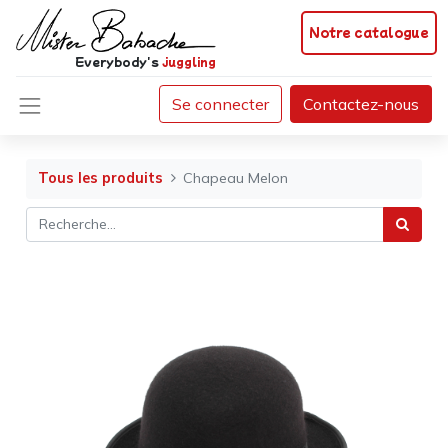
Notre catalogue
Everybody's
juggling
Se connecter
Contactez-nous
Tous les produits
Chapeau Melon