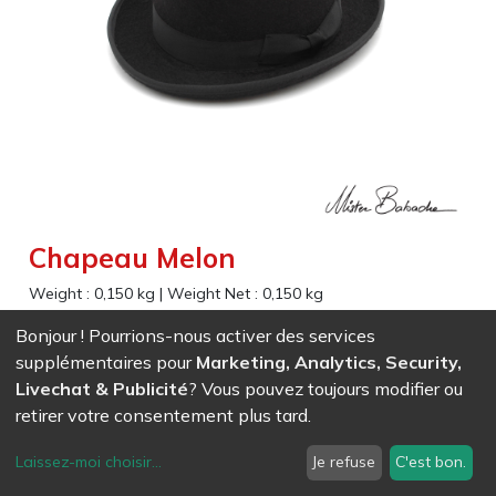
Chapeau Melon
Weight :
0,150
kg
|
Weight Net :
0,150
kg
EAN
7611847006730
-
Ref (
0673
)
- S (56)
Bonjour ! Pourrions-nous activer des services
38,52
CHF
/ HT
supplémentaires pour
Marketing, Analytics, Security,
Livechat & Publicité
? Vous pouvez toujours modifier ou
EAN
7611847006747
-
Ref (
0674
)
- M (58)
38,52
CHF
/ HT
retirer votre consentement plus tard.
EAN
7611847006754
-
Ref (
0675
)
- L (60)
Laissez-moi choisir
...
Je refuse
C'est bon.
38,52
CHF
/ HT