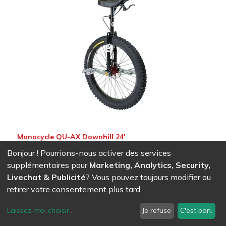
Monocycle QU-AX Downhill 24'
570,00
CHF
Bonjour ! Pourrions-nous activer des services
supplémentaires pour
Marketing, Analytics, Security,
Livechat & Publicité
? Vous pouvez toujours modifier ou
retirer votre consentement plus tard.
Laissez-moi choisir
...
Je refuse
C'est bon.