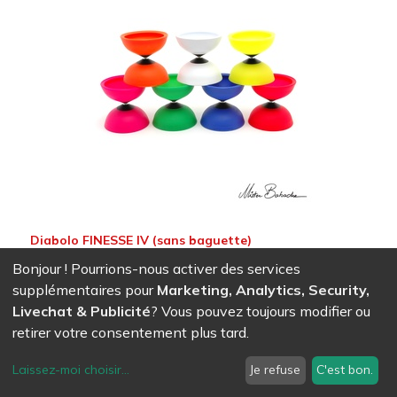
Diabolo FINESSE IV (sans baguette)
38,98
CHF
Bonjour ! Pourrions-nous activer des services
supplémentaires pour
Marketing, Analytics, Security,
Livechat & Publicité
? Vous pouvez toujours modifier ou
retirer votre consentement plus tard.
Laissez-moi choisir
...
Je refuse
C'est bon.