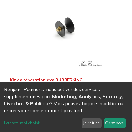
Kit de réparation axe RUBBERKING
12,13
CHF
Bonjour ! Pourrions-nous activer des services
supplémentaires pour
Marketing, Analytics, Security,
Livechat & Publicité
? Vous pouvez toujours modifier ou
retirer votre consentement plus tard.
Laissez-moi choisir
...
Je refuse
C'est bon.