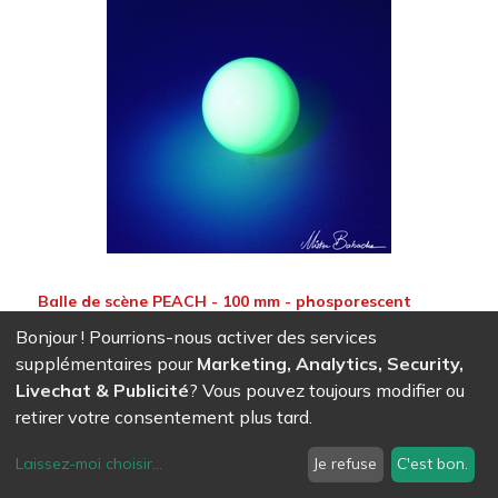
Balle de scène PEACH - 100 mm - phosporescent
16,48
CHF
Bonjour ! Pourrions-nous activer des services
supplémentaires pour
Marketing, Analytics, Security,
Livechat & Publicité
? Vous pouvez toujours modifier ou
retirer votre consentement plus tard.
Laissez-moi choisir
...
Je refuse
C'est bon.