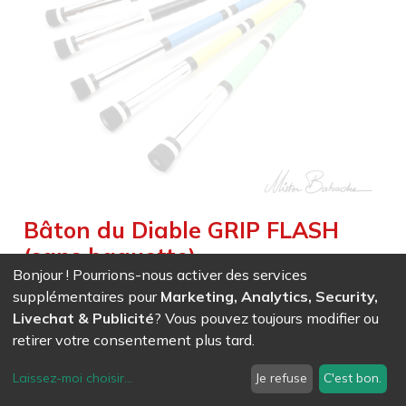
Bâton du Diable GRIP FLASH
(sans baguette)
Bonjour ! Pourrions-nous activer des services
Weight :
0,230
kg
|
Weight Net :
0,230
kg
|
Size :
67,500
cm
supplémentaires pour
Marketing, Analytics, Security,
Bâton du diable conique classique, embouts spéciaux “Air
Livechat & Publicité
? Vous pouvez toujours modifier ou
Shock”, très haute résistance.
retirer votre consentement plus tard.
EAN
7611847006181
-
Ref (
0618
)
- Blanc
Laissez-moi choisir
...
Je refuse
C'est bon.
28,91
CHF
/ HT