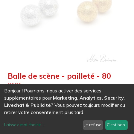
Balle de scène - pailleté - 80
mm
Bonjour ! Pourrions-nous activer des services
Weight :
0,145
kg
|
Weight Net :
0,145
kg
|
Diameter :
8,000
supplémentaires pour
Marketing, Analytics, Security,
cm
|
Size :
8,000
cm
Livechat & Publicité
? Vous pouvez toujours modifier ou
Idéal pour les spectacles paillettes, anniversaires, cabaret
retirer votre consentement plus tard.
EAN
7611847016548
-
Ref (
1654
)
- Argenté
Laissez-moi choisir
...
Je refuse
C'est bon.
10,11
CHF
/ HT