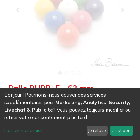
Balle BUBBLE - 63 mm
Bonjour ! Pourrions-nous activer des services
Weight :
0,120
kg
|
Weight Net :
0,120
kg
|
Diameter :
6,300
supplémentaires pour
Marketing, Analytics, Security,
cm
|
Size :
6,300
cm
Livechat & Publicité
? Vous pouvez toujours modifier ou
Super résistant, idéal pour les écoles, possibilité de changer
retirer votre consentement plus tard.
le remplissage : sable, grenaille, etc. Surface soft, brillante
ou peau de pêche
Laissez-moi choisir
...
Je refuse
C'est bon.
EAN
7611847005290
-
Ref (
0529
)
- Blanc