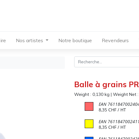
ire
Nos artistes
Notre boutique
Revendeurs
Balle à grains P
Weight :
0,130
kg
|
Weight Net 
EAN
761184700240
8,35
CHF
/ HT
EAN
761184700241
8,35
CHF
/ HT
EAN
761184700242