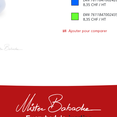
8,35
CHF
/ HT
EAN
761184700243
8,35
CHF
/ HT
Ajouter pour comparer