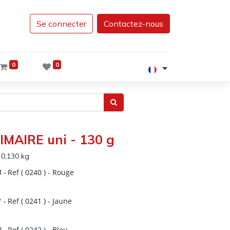
Se connecter
Contactez-nous
0
0
RIMAIRE uni - 130 g
:
0,130
kg
4
-
Ref (
0240
)
- Rouge
1
-
Ref (
0241
)
- Jaune
8
-
Ref (
0242
)
- Bleu