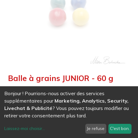
Balle à grains JUNIOR - 60 g
Weight :
0,060
kg
|
Weight Net :
0,060
kg
Bonjour ! Pourrions-nous activer des services
EAN
7611847030865
-
Ref (
3086
)
- Rouge Primaire
supplémentaires pour
Marketing, Analytics, Security,
7,26
CHF
/ HT
Livechat & Publicité
? Vous pouvez toujours modifier ou
EAN
7611847030872
-
Ref (
3087
)
- Jaune Primaire
retirer votre consentement plus tard.
7,26
CHF
/ HT
Laissez-moi choisir
...
Je refuse
C'est bon.
EAN
7611847030889
-
Ref (
3088
)
- Bleu Primaire
7,26
CHF
/ HT