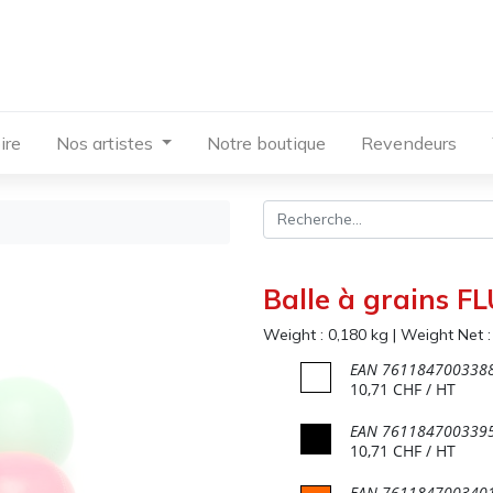
ire
Nos artistes
Notre boutique
Revendeurs
Balle à grains FL
Weight :
0,180
kg
|
Weight Net 
EAN
761184700338
10,71
CHF
/ HT
EAN
761184700339
10,71
CHF
/ HT
EAN
761184700340