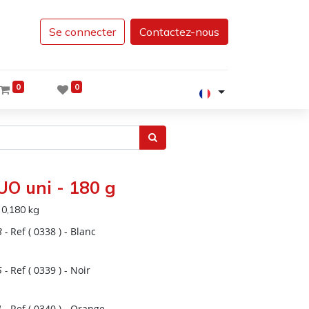
Se connecter
Contactez-nous
0
0
UO uni - 180 g
:
0,180
kg
8
-
Ref (
0338
)
- Blanc
5
-
Ref (
0339
)
- Noir
1
-
Ref (
0340
)
- Orange