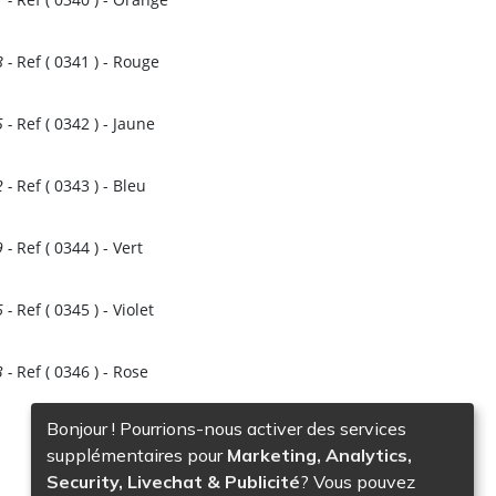
8
-
Ref (
0341
)
- Rouge
5
-
Ref (
0342
)
- Jaune
2
-
Ref (
0343
)
- Bleu
9
-
Ref (
0344
)
- Vert
6
-
Ref (
0345
)
- Violet
3
-
Ref (
0346
)
- Rose
Bonjour ! Pourrions-nous activer des services
supplémentaires pour
Marketing, Analytics,
Security, Livechat & Publicité
? Vous pouvez