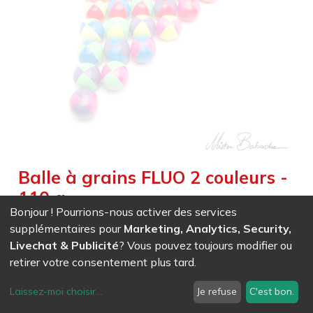
Balle à grains FLUO 2 couleurs -
110 g
Bonjour ! Pourrions-nous activer des services
Weight :
0,110
kg
|
Weight Net :
0,110
kg
supplémentaires pour
Marketing, Analytics, Security,
EAN
7611847001865
-
Ref (
0186
)
- Blanc / Noir
Livechat & Publicité
? Vous pouvez toujours modifier ou
8,17
CHF
/ HT
retirer votre consentement plus tard.
EAN
7611847001889
-
Ref (
0188
)
- Blanc / Orange
Laissez-moi choisir
...
Je refuse
C'est bon.
8,17
CHF
/ HT