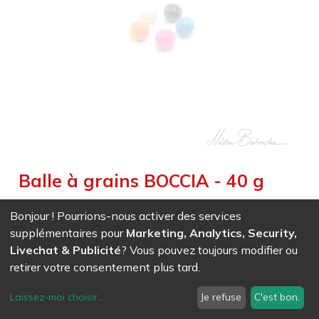
Balle à grains BOCCIA - 40 g
Weight :
0,040
kg
|
Weight Net :
0,040
kg
Bonjour ! Pourrions-nous activer des services
EAN
7611847001650
-
Ref (
0165
)
- Blanc
supplémentaires pour
Marketing, Analytics, Security,
6,44
CHF
/ HT
Livechat & Publicité
? Vous pouvez toujours modifier ou
EAN
7611847001667
-
Ref (
0166
)
- Noir
retirer votre consentement plus tard.
6,44
CHF
/ HT
Laissez-moi choisir
...
Je refuse
C'est bon.
EAN
7611847001674
-
Ref (
0167
)
- Orange
6,44
CHF
/ HT