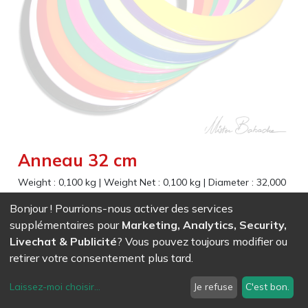
Anneau 32 cm
Weight :
0,100
kg
|
Weight Net :
0,100
kg
|
Diameter :
32,000
cm
Bonjour ! Pourrions-nous activer des services
Matière très résistante. Pour tous les jongleurs qui veulent
supplémentaires pour
Marketing, Analytics, Security,
progresser. Couleurs unies. Epaisseur: 3.7mm
Livechat & Publicité
? Vous pouvez toujours modifier ou
retirer votre consentement plus tard.
EAN
7611847000127
-
Ref (
0012
)
- Blanc
3,61
CHF
/ HT
Laissez-moi choisir
...
Je refuse
C'est bon.
EAN
7611847000134
-
Ref (
0013
)
- Noir