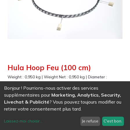
Hula Hoop Feu (100 cm)
Weight :
0,950
kg
|
Weight Net :
0,950
kg
|
Diameter :
100,000
cm
|
Size :
100,000
cm
Bonjour ! Pourrions-nous activer des services
supplémentaires pour
Marketing, Analytics, Security,
EAN
7611847037802
- Ref (
3780
)
Livechat & Publicité
? Vous pouvez toujours modifier ou
179,90
CHF
/ HT
retirer votre consentement plus tard.
Laissez-moi choisir
...
Je refuse
C'est bon.