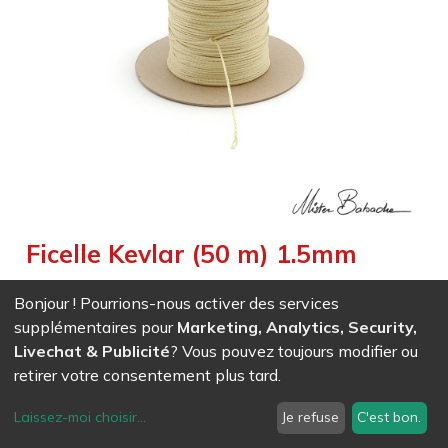
Ficelle Kevlar (50 m) 1.5mm
Weight :
0,250
kg
|
Diameter :
0,150
cm
|
Size :
5 000,000
cm
Bonjour ! Pourrions-nous activer des services
Ficelle résistante au feu
supplémentaires pour
Marketing, Analytics, Security,
Livechat & Publicité
? Vous pouvez toujours modifier ou
retirer votre consentement plus tard.
EAN
7611847037598
- Ref (
3759
)
45,65
CHF
/ HT
Laissez-moi choisir
...
Je refuse
C'est bon.