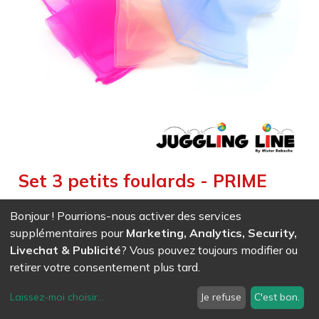
Set 3 petits foulards - PRIME
Weight :
0,020
kg
Bonjour ! Pourrions-nous activer des services
Set de 3 petits foulards de qualité. Taille: 40 x 40 cm Réactif
supplémentaires pour
Marketing, Analytics, Security,
au UV.
Livechat & Publicité
? Vous pouvez toujours modifier ou
retirer votre consentement plus tard.
EAN
7611847036867
- Ref (
3686
)
5,93
CHF
/ HT
Laissez-moi choisir
...
Je refuse
C'est bon.