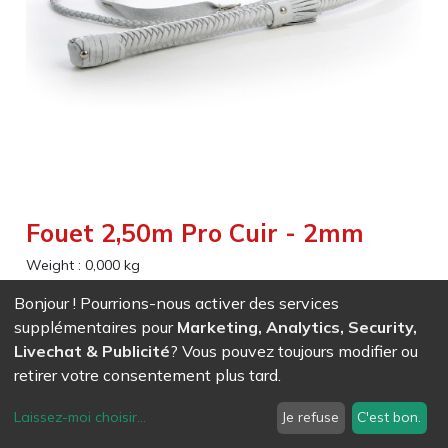
Fouet 2,50m Pro Cuir - 2mm
Weight :
0,000
kg
Bonjour ! Pourrions-nous activer des services
EAN
7611847036584
- Ref (
3658
)
supplémentaires pour
Marketing, Analytics, Security,
215,00
CHF
/ HT
Livechat & Publicité
? Vous pouvez toujours modifier ou
retirer votre consentement plus tard.
Laissez-moi choisir
...
Je refuse
C'est bon.