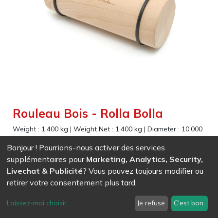
Rouleau Bois - Rolla Bolla
Weight :
1,400
kg
|
Weight Net :
1,400
kg
|
Diameter :
10,000
cm
|
Size :
25,500
cm
Bonjour ! Pourrions-nous activer des services
supplémentaires pour
Marketing, Analytics, Security,
EAN
7611847036393
- Ref (
3639
)
Livechat & Publicité
? Vous pouvez toujours modifier ou
36,27
CHF
/ HT
retirer votre consentement plus tard.
Laissez-moi choisir
...
Je refuse
C'est bon.
Planche de Rolla Bolla