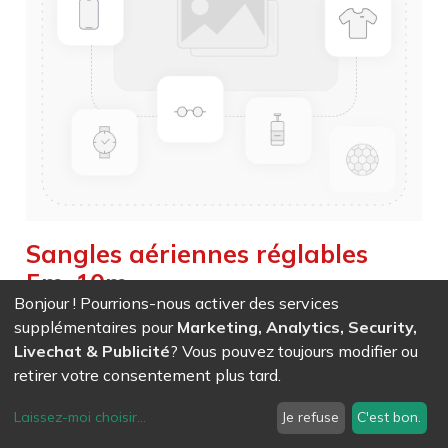
Sangles aériennes réglables
5m-10m
Bonjour ! Pourrions-nous activer des services
Weight :
0,000
kg
supplémentaires pour
Marketing, Analytics, Security,
Livechat & Publicité
? Vous pouvez toujours modifier ou
EAN
7611847036072
- Ref (
3607
)
retirer votre consentement plus tard.
335,68
CHF
/ HT
Laissez-moi choisir
...
Je refuse
C'est bon.