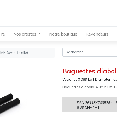
ire
Nos artistes
Notre boutique
Revendeurs
E (avec ficelle)
Baguettes diabolo
Weight :
0,089
kg
|
Diameter :
0,
Baguettes diabolo Aluminium. Bo
EAN
7611847035754
- 
8,89
CHF
/ HT