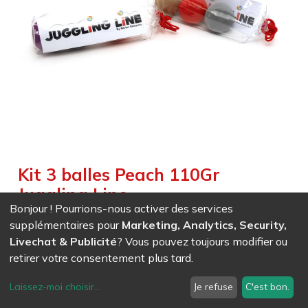
Kit 3 balles Peach 110Gr
Juggling Line
Bonjour ! Pourrions-nous activer des services
Weight :
0,354
kg
supplémentaires pour
Marketing, Analytics, Security,
Livechat & Publicité
? Vous pouvez toujours modifier ou
EAN
7611847035037
- Ref (
3503
)
retirer votre consentement plus tard.
15,74
CHF
/ HT
Laissez-moi choisir
...
Je refuse
C'est bon.