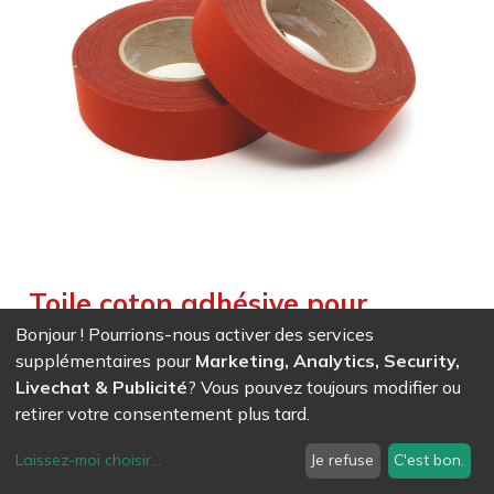
Toile coton adhésive pour
trapèze - 50mm x 50m - rouge
Bonjour ! Pourrions-nous activer des services
supplémentaires pour
Marketing, Analytics, Security,
Weight :
0,400
kg
Livechat & Publicité
? Vous pouvez toujours modifier ou
retirer votre consentement plus tard.
EAN
7611847034924
- Ref (
3492
)
80,56
CHF
/ HT
Laissez-moi choisir
...
Je refuse
C'est bon.