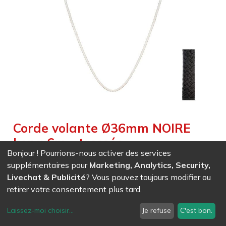
Corde volante Ø36mm NOIRE
Long 6m - tressée
Bonjour ! Pourrions-nous activer des services
Weight :
5,600
kg
|
Weight Net :
5,600
kg
supplémentaires pour
Marketing, Analytics, Security,
Livechat & Publicité
? Vous pouvez toujours modifier ou
EAN
7611847033507
- Ref (
3350
)
retirer votre consentement plus tard.
253,00
CHF
/ HT
Laissez-moi choisir
...
Je refuse
C'est bon.