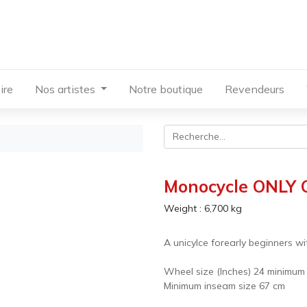
ire
Nos artistes
Notre boutique
Revendeurs
Monocycle ONLY O
Weight :
6,700
kg
A unicylce forearly beginners wi
Wheel size (Inches) 24 minimum
Minimum inseam size 67 cm