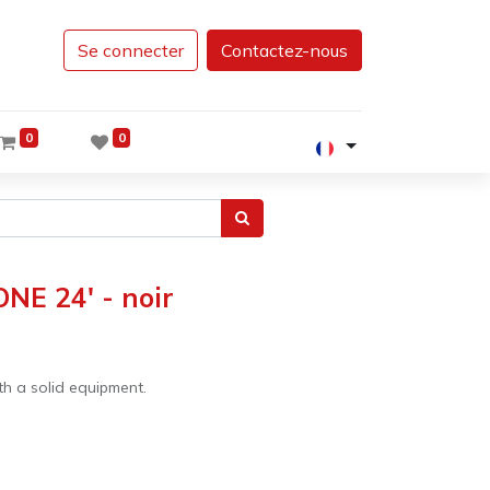
Se connecter
Contactez-nous
0
0
NE 24' - noir
th a solid equipment.