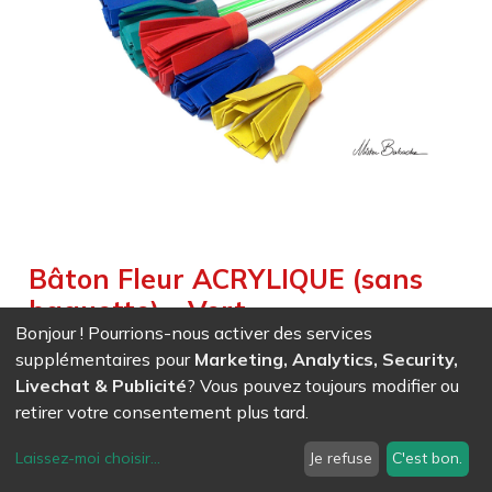
Bâton Fleur ACRYLIQUE (sans
baguette) - Vert
Bonjour ! Pourrions-nous activer des services
Weight :
0,215
kg
supplémentaires pour
Marketing, Analytics, Security,
Livechat & Publicité
? Vous pouvez toujours modifier ou
EAN
7611847032807
- Ref (
3280
)
retirer votre consentement plus tard.
32,22
CHF
/ HT
Laissez-moi choisir
...
Je refuse
C'est bon.