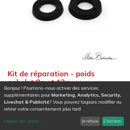
Kit de réparation - poids
gobelet 8g et 12g
Bonjour ! Pourrions-nous activer des services
Weight :
0,022
kg
supplémentaires pour
Marketing, Analytics, Security,
Livechat & Publicité
? Vous pouvez toujours modifier ou
EAN
7611847032654
- Ref (
3265
)
retirer votre consentement plus tard.
5,37
CHF
/ HT
Laissez-moi choisir
...
Je refuse
C'est bon.