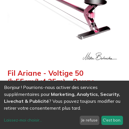
Fil Ariane - Voltige 50
(h:55cm/L:4.35m) - Rouge
Bonjour ! Pourrions-nous activer des services
Weight :
60,000
kg
supplémentaires pour
Marketing, Analytics, Security,
Livechat & Publicité
? Vous pouvez toujours modifier ou
EAN
7611847032579
- Ref (
3257
)
retirer votre consentement plus tard.
1 998,95
CHF
/ HT
Laissez-moi choisir
...
Je refuse
C'est bon.